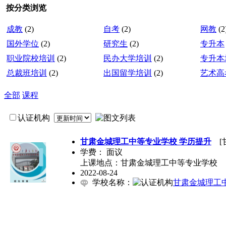
按分类浏览
成教
(2)
自考
(2)
网教
(2
国外学位
(2)
研究生
(2)
专升本
职业院校培训
(2)
民办大学培训
(2)
专升本
总裁班培训
(2)
出国留学培训
(2)
艺术高
全部
课程
认证机构
甘肃金城理工中等专业学校 学历提升
[
学费：
面议
上课地点：甘肃金城理工中等专业学校
2022-08-24
学校名称：
甘肃金城理工