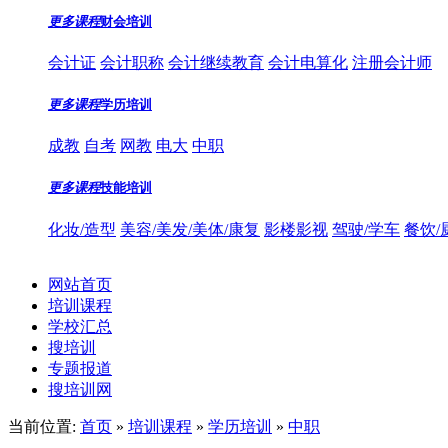
更多课程
财会培训
会计证
会计职称
会计继续教育
会计电算化
注册会计师
更多课程
学历培训
成教
自考
网教
电大
中职
更多课程
技能培训
化妆/造型
美容/美发/美体/康复
影楼影视
驾驶/学车
餐饮/
网站首页
培训课程
学校汇总
搜培训
专题报道
搜培训网
当前位置:
首页
»
培训课程
»
学历培训
»
中职