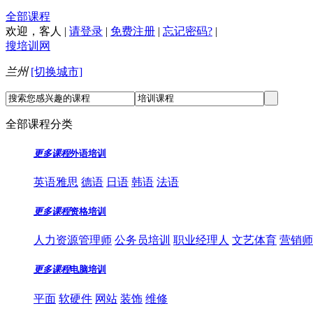
全部课程
欢迎，
客人
|
请登录
|
免费注册
|
忘记密码?
|
搜培训网
兰州
[切换城市]
全部课程分类
更多课程
外语培训
英语雅思
德语
日语
韩语
法语
更多课程
资格培训
人力资源管理师
公务员培训
职业经理人
文艺体育
营销师
更多课程
电脑培训
平面
软硬件
网站
装饰
维修