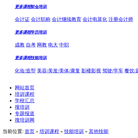
更多课程
财会培训
会计证
会计职称
会计继续教育
会计电算化
注册会计师
更多课程
学历培训
成教
自考
网教
电大
中职
更多课程
技能培训
化妆/造型
美容/美发/美体/康复
影楼影视
驾驶/学车
餐饮/
网站首页
培训课程
学校汇总
搜培训
专题报道
搜培训网
当前位置:
首页
»
培训课程
»
技能培训
»
其他技能