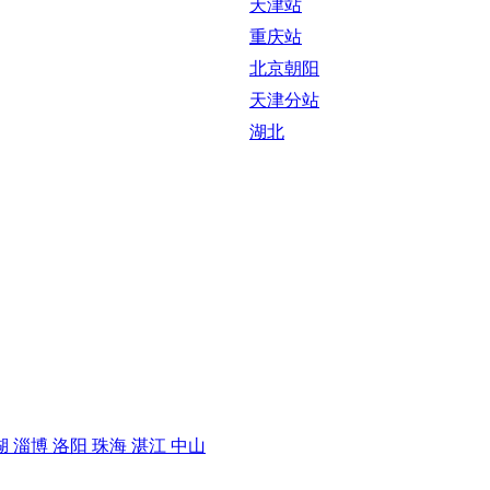
天津站
重庆站
北京朝阳
天津分站
湖北
湖
淄博
洛阳
珠海
湛江
中山