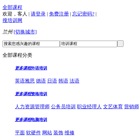
全部课程
欢迎，
客人
|
请登录
|
免费注册
|
忘记密码?
|
搜培训网
兰州
[切换城市]
全部课程分类
更多课程
外语培训
英语雅思
德语
日语
韩语
法语
更多课程
资格培训
人力资源管理师
公务员培训
职业经理人
文艺体育
营销师
更多课程
电脑培训
平面
软硬件
网站
装饰
维修