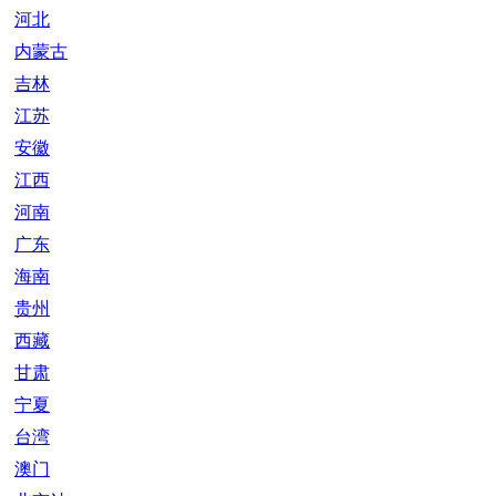
河北
内蒙古
吉林
江苏
安徽
江西
河南
广东
海南
贵州
西藏
甘肃
宁夏
台湾
澳门