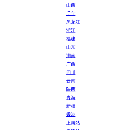
山西
辽宁
黑龙江
浙江
福建
山东
湖南
广西
四川
云南
陕西
青海
新疆
香港
上海站