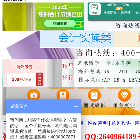
请您留言
请问亲，想咨询什么课程呢？ 方便
关于环球培训网
|
分支机构
|
广告服务
|
网站声明
|
意见投诉
|
连
的话， 留个手机号码，我们电话沟
通说的清楚， 然后短信把地址发给
咨询电话：400-800-7871 QQ:26409641
您！ 或者直接致电：4008007871