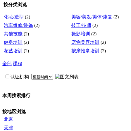
按分类浏览
化妆/造型
(2)
美容/美发/美体/康复
(2)
汽车维修/装饰
(2)
技工/技师
(2)
其他技能
(2)
摄影培训
(2)
健身培训
(2)
宠物美容培训
(2)
花艺培训
(2)
按摩推拿培训
(2)
全部
课程
认证机构
本周搜索排行
按地区浏览
北京
天津