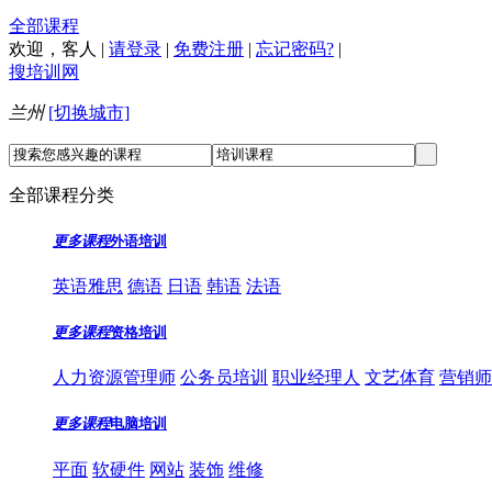
全部课程
欢迎，
客人
|
请登录
|
免费注册
|
忘记密码?
|
搜培训网
兰州
[切换城市]
全部课程分类
更多课程
外语培训
英语雅思
德语
日语
韩语
法语
更多课程
资格培训
人力资源管理师
公务员培训
职业经理人
文艺体育
营销师
更多课程
电脑培训
平面
软硬件
网站
装饰
维修