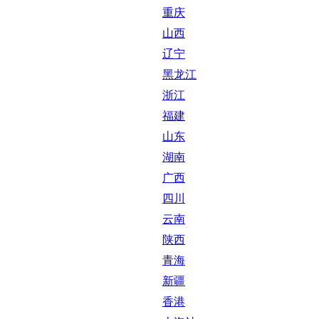
重庆
山西
辽宁
黑龙江
浙江
福建
山东
湖南
广西
四川
云南
陕西
青海
新疆
香港