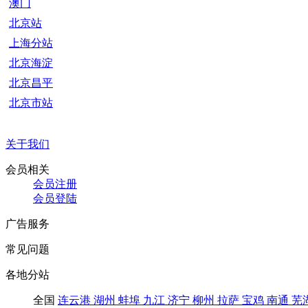
澳门
北京站
上海分站
北京海淀
北京昌平
北京市站
关于我们
会员相关
会员注册
会员登陆
广告服务
常见问题
各地分站
全国
连云港
湖州
蚌埠
九江
济宁
柳州
拉萨
宝鸡
南通
芜