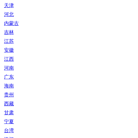
天津
河北
内蒙古
吉林
江苏
安徽
江西
河南
广东
海南
贵州
西藏
甘肃
宁夏
台湾