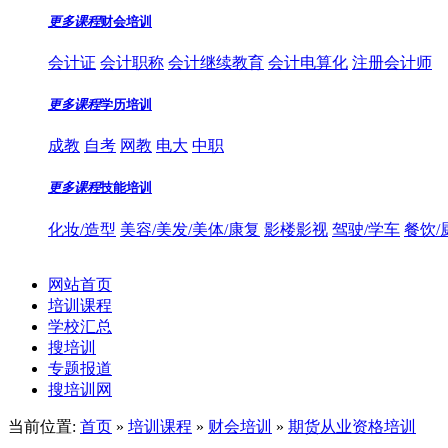
更多课程
财会培训
会计证
会计职称
会计继续教育
会计电算化
注册会计师
更多课程
学历培训
成教
自考
网教
电大
中职
更多课程
技能培训
化妆/造型
美容/美发/美体/康复
影楼影视
驾驶/学车
餐饮/
网站首页
培训课程
学校汇总
搜培训
专题报道
搜培训网
当前位置:
首页
»
培训课程
»
财会培训
»
期货从业资格培训