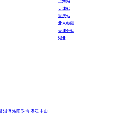
上海站
天津站
重庆站
北京朝阳
天津分站
湖北
湖
淄博
洛阳
珠海
湛江
中山