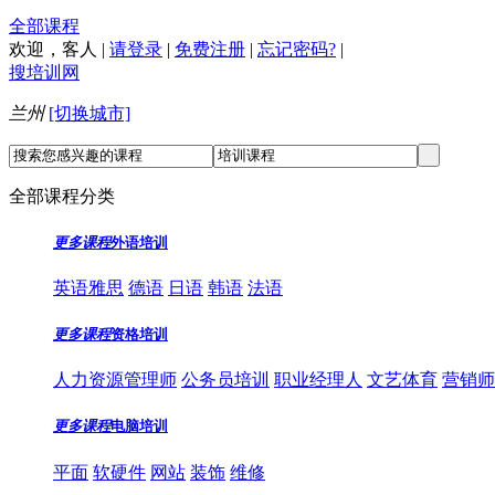
全部课程
欢迎，
客人
|
请登录
|
免费注册
|
忘记密码?
|
搜培训网
兰州
[切换城市]
全部课程分类
更多课程
外语培训
英语雅思
德语
日语
韩语
法语
更多课程
资格培训
人力资源管理师
公务员培训
职业经理人
文艺体育
营销师
更多课程
电脑培训
平面
软硬件
网站
装饰
维修