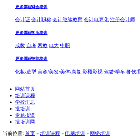
更多课程
财会培训
会计证
会计职称
会计继续教育
会计电算化
注册会计师
更多课程
学历培训
成教
自考
网教
电大
中职
更多课程
技能培训
化妆/造型
美容/美发/美体/康复
影楼影视
驾驶/学车
餐饮/
网站首页
培训课程
学校汇总
搜培训
专题报道
搜培训网
当前位置:
首页
»
培训课程
»
电脑培训
»
网络培训