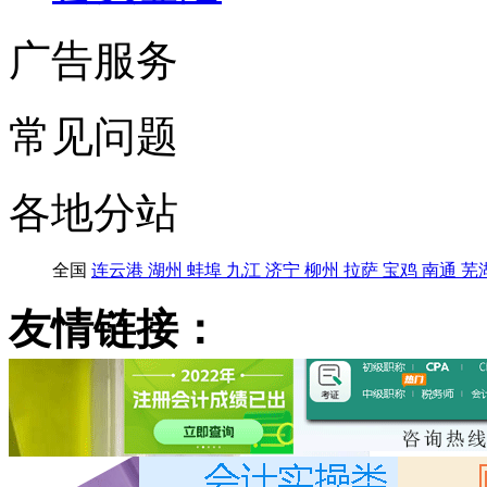
广告服务
常见问题
各地分站
全国
连云港
湖州
蚌埠
九江
济宁
柳州
拉萨
宝鸡
南通
芜
友情链接：