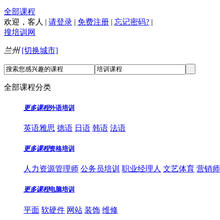
全部课程
欢迎，
客人
|
请登录
|
免费注册
|
忘记密码?
|
搜培训网
兰州
[切换城市]
全部课程分类
更多课程
外语培训
英语雅思
德语
日语
韩语
法语
更多课程
资格培训
人力资源管理师
公务员培训
职业经理人
文艺体育
营销师
更多课程
电脑培训
平面
软硬件
网站
装饰
维修