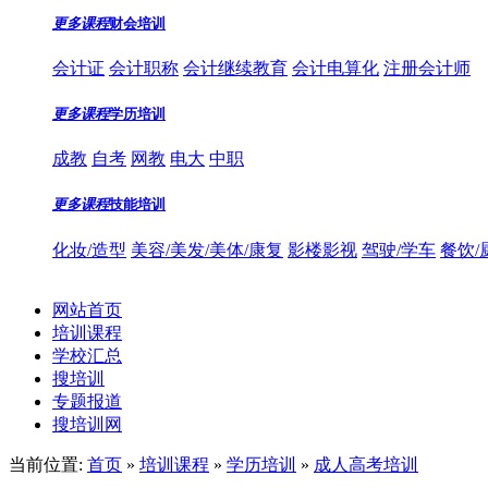
更多课程
财会培训
会计证
会计职称
会计继续教育
会计电算化
注册会计师
更多课程
学历培训
成教
自考
网教
电大
中职
更多课程
技能培训
化妆/造型
美容/美发/美体/康复
影楼影视
驾驶/学车
餐饮/
网站首页
培训课程
学校汇总
搜培训
专题报道
搜培训网
当前位置:
首页
»
培训课程
»
学历培训
»
成人高考培训