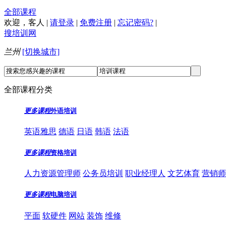
全部课程
欢迎，
客人
|
请登录
|
免费注册
|
忘记密码?
|
搜培训网
兰州
[切换城市]
全部课程分类
更多课程
外语培训
英语雅思
德语
日语
韩语
法语
更多课程
资格培训
人力资源管理师
公务员培训
职业经理人
文艺体育
营销师
更多课程
电脑培训
平面
软硬件
网站
装饰
维修