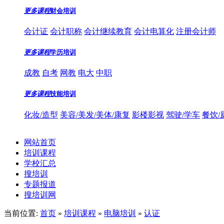
更多课程
财会培训
会计证
会计职称
会计继续教育
会计电算化
注册会计师
更多课程
学历培训
成教
自考
网教
电大
中职
更多课程
技能培训
化妆/造型
美容/美发/美体/康复
影楼影视
驾驶/学车
餐饮/
网站首页
培训课程
学校汇总
搜培训
专题报道
搜培训网
当前位置:
首页
»
培训课程
»
电脑培训
»
认证