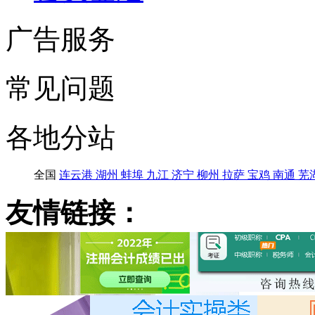
广告服务
常见问题
各地分站
全国
连云港
湖州
蚌埠
九江
济宁
柳州
拉萨
宝鸡
南通
芜
友情链接：