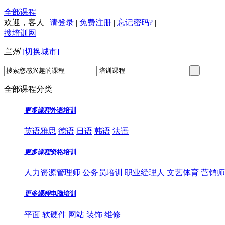
全部课程
欢迎，
客人
|
请登录
|
免费注册
|
忘记密码?
|
搜培训网
兰州
[切换城市]
全部课程分类
更多课程
外语培训
英语雅思
德语
日语
韩语
法语
更多课程
资格培训
人力资源管理师
公务员培训
职业经理人
文艺体育
营销师
更多课程
电脑培训
平面
软硬件
网站
装饰
维修