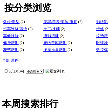
按分类浏览
化妆/造型
(2)
美容/美发/美体/康复
(2)
影楼影
汽车维修/装饰
(2)
技工/技师
(2)
维修
(2
其他技能
(2)
摄影培训
(2)
纹绣培
健身培训
(2)
宠物美容培训
(2)
眼镜验
花艺培训
(2)
按摩推拿培训
(2)
数控模
全部
课程
认证机构
本周搜索排行