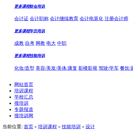
更多课程
财会培训
会计证
会计职称
会计继续教育
会计电算化
注册会计师
更多课程
学历培训
成教
自考
网教
电大
中职
更多课程
技能培训
化妆/造型
美容/美发/美体/康复
影楼影视
驾驶/学车
餐饮/
网站首页
培训课程
学校汇总
搜培训
专题报道
搜培训网
当前位置:
首页
»
培训课程
»
技能培训
»
设计