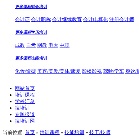
更多课程
财会培训
会计证
会计职称
会计继续教育
会计电算化
注册会计师
更多课程
学历培训
成教
自考
网教
电大
中职
更多课程
技能培训
化妆/造型
美容/美发/美体/康复
影楼影视
驾驶/学车
餐饮/
网站首页
培训课程
学校汇总
搜培训
专题报道
搜培训网
当前位置:
首页
»
培训课程
»
技能培训
»
技工/技师