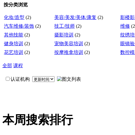
按分类浏览
化妆/造型
(2)
美容/美发/美体/康复
(2)
影楼影
汽车维修/装饰
(2)
技工/技师
(2)
维修
(2
其他技能
(2)
摄影培训
(2)
纹绣培
健身培训
(2)
宠物美容培训
(2)
眼镜验
花艺培训
(2)
按摩推拿培训
(2)
数控模
全部
课程
认证机构
本周搜索排行