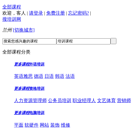
全部课程
欢迎，
客人
|
请登录
|
免费注册
|
忘记密码?
|
搜培训网
兰州
[切换城市]
全部课程分类
更多课程
外语培训
英语雅思
德语
日语
韩语
法语
更多课程
资格培训
人力资源管理师
公务员培训
职业经理人
文艺体育
营销师
更多课程
电脑培训
平面
软硬件
网站
装饰
维修