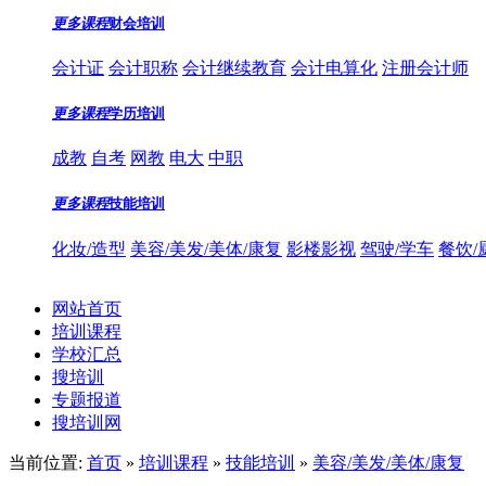
更多课程
财会培训
会计证
会计职称
会计继续教育
会计电算化
注册会计师
更多课程
学历培训
成教
自考
网教
电大
中职
更多课程
技能培训
化妆/造型
美容/美发/美体/康复
影楼影视
驾驶/学车
餐饮/
网站首页
培训课程
学校汇总
搜培训
专题报道
搜培训网
当前位置:
首页
»
培训课程
»
技能培训
»
美容/美发/美体/康复