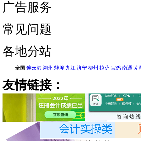
广告服务
常见问题
各地分站
全国
连云港
湖州
蚌埠
九江
济宁
柳州
拉萨
宝鸡
南通
芜
友情链接：