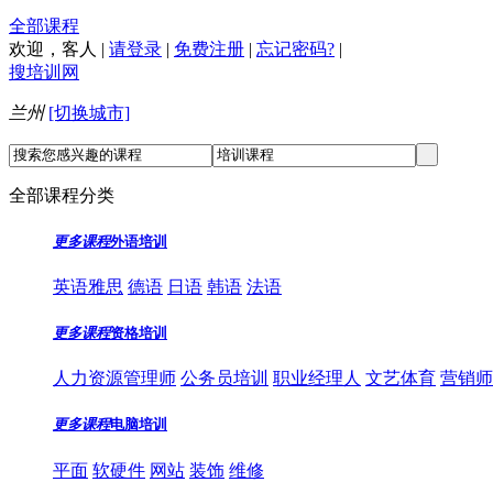
全部课程
欢迎，
客人
|
请登录
|
免费注册
|
忘记密码?
|
搜培训网
兰州
[切换城市]
全部课程分类
更多课程
外语培训
英语雅思
德语
日语
韩语
法语
更多课程
资格培训
人力资源管理师
公务员培训
职业经理人
文艺体育
营销师
更多课程
电脑培训
平面
软硬件
网站
装饰
维修