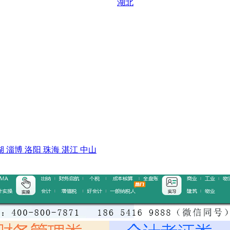
湖北
湖
淄博
洛阳
珠海
湛江
中山