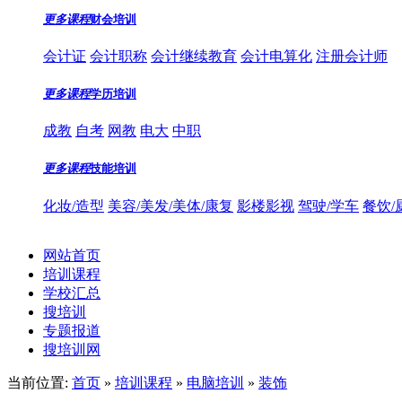
更多课程
财会培训
会计证
会计职称
会计继续教育
会计电算化
注册会计师
更多课程
学历培训
成教
自考
网教
电大
中职
更多课程
技能培训
化妆/造型
美容/美发/美体/康复
影楼影视
驾驶/学车
餐饮/
网站首页
培训课程
学校汇总
搜培训
专题报道
搜培训网
当前位置:
首页
»
培训课程
»
电脑培训
»
装饰