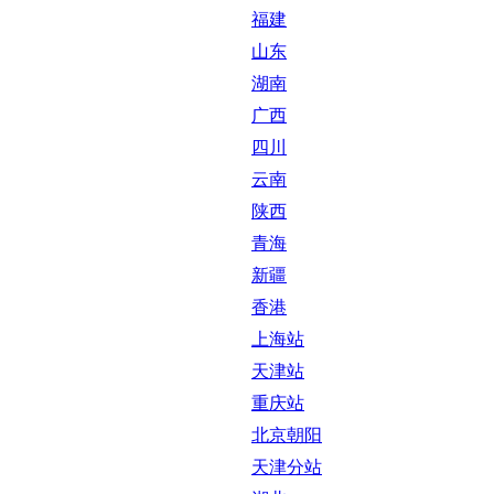
福建
山东
湖南
广西
四川
云南
陕西
青海
新疆
香港
上海站
天津站
重庆站
北京朝阳
天津分站