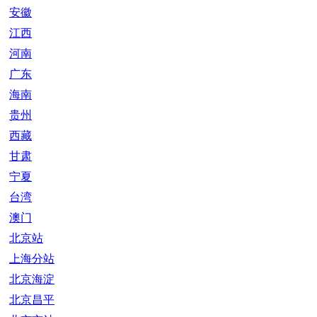
安徽
江西
河南
广东
海南
贵州
西藏
甘肃
宁夏
台湾
澳门
北京站
上海分站
北京海淀
北京昌平