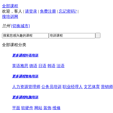
全部课程
欢迎，
客人
|
请登录
|
免费注册
|
忘记密码?
|
搜培训网
兰州
[切换城市]
全部课程分类
更多课程
外语培训
英语雅思
德语
日语
韩语
法语
更多课程
资格培训
人力资源管理师
公务员培训
职业经理人
文艺体育
营销师
更多课程
电脑培训
平面
软硬件
网站
装饰
维修