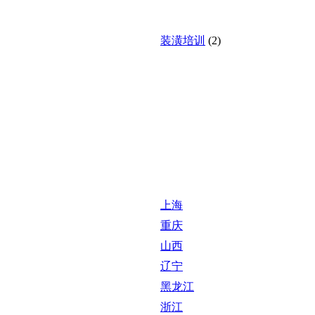
装潢培训
(2)
上海
重庆
山西
辽宁
黑龙江
浙江