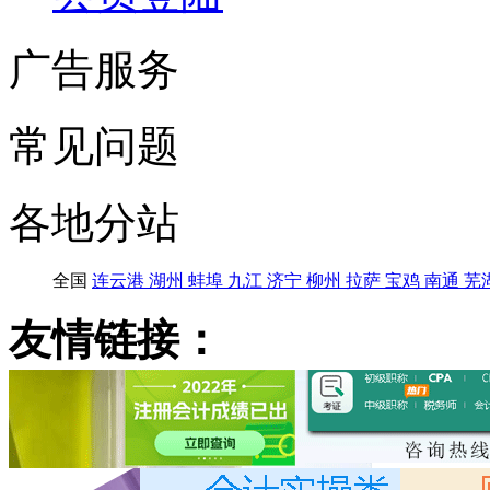
广告服务
常见问题
各地分站
全国
连云港
湖州
蚌埠
九江
济宁
柳州
拉萨
宝鸡
南通
芜
友情链接：