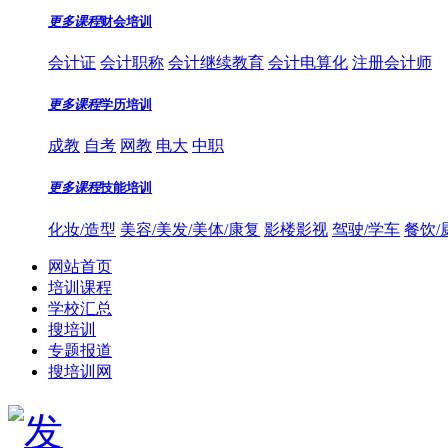
更多课程
财会培训
会计证
会计职称
会计继续教育
会计电算化
注册会计师
更多课程
学历培训
成教
自考
网教
电大
中职
更多课程
技能培训
化妆/造型
美容/美发/美体/康复
影楼影视
驾驶/学车
餐饮/
网站首页
培训课程
学校汇总
搜培训
专题报道
搜培训网