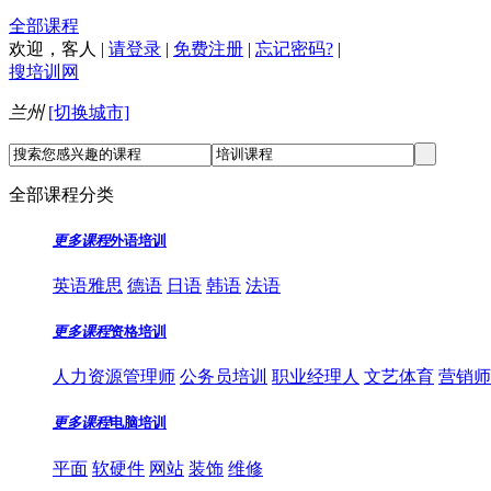
全部课程
欢迎，
客人
|
请登录
|
免费注册
|
忘记密码?
|
搜培训网
兰州
[切换城市]
全部课程分类
更多课程
外语培训
英语雅思
德语
日语
韩语
法语
更多课程
资格培训
人力资源管理师
公务员培训
职业经理人
文艺体育
营销师
更多课程
电脑培训
平面
软硬件
网站
装饰
维修