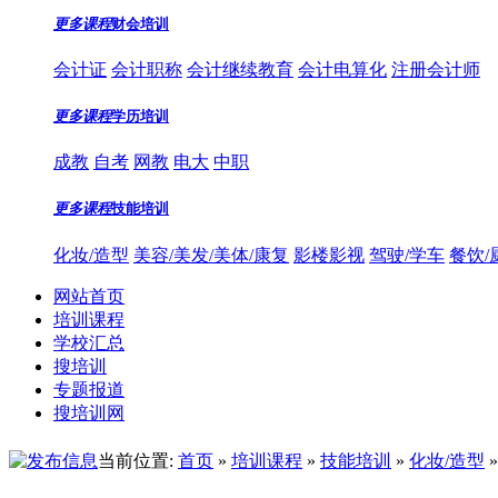
更多课程
财会培训
会计证
会计职称
会计继续教育
会计电算化
注册会计师
更多课程
学历培训
成教
自考
网教
电大
中职
更多课程
技能培训
化妆/造型
美容/美发/美体/康复
影楼影视
驾驶/学车
餐饮/
网站首页
培训课程
学校汇总
搜培训
专题报道
搜培训网
当前位置:
首页
»
培训课程
»
技能培训
»
化妆/造型
»