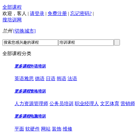
全部课程
欢迎，
客人
|
请登录
|
免费注册
|
忘记密码?
|
搜培训网
兰州
[切换城市]
全部课程分类
更多课程
外语培训
英语雅思
德语
日语
韩语
法语
更多课程
资格培训
人力资源管理师
公务员培训
职业经理人
文艺体育
营销师
更多课程
电脑培训
平面
软硬件
网站
装饰
维修