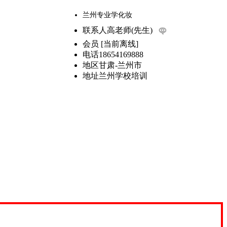
兰州专业学化妆
联系人
高老师(先生)
会员
[
当前离线
]
电话
18654169888
地区
甘肃-兰州市
地址
兰州学校培训