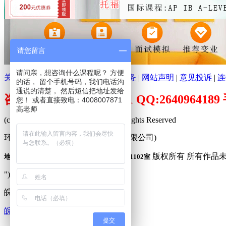
请您留言
请问亲，想咨询什么课程呢？ 方便
关于环球培训网
|
分支机构
|
广告服务
|
网站声明
|
意见投诉
|
连
的话， 留个手机号码，我们电话沟
通说的清楚， 然后短信把地址发给
咨询电话：400-800-7871 QQ:26409641
您！ 或者直接致电：4008007871
高老师
(c)2009-2026 www.peixuncn.net All Rights Reserved
环球培训网™ (合肥寰品信息科技有限公司)
版权所有 所有作品
地址：合肥市庐阳区固镇路3388号旭辉中心1102室
"));
皖公网安备 34010302001240
皖ICP备09001683号-1
提交