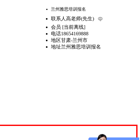
兰州雅思培训报名
联系人
高老师(先生)
会员
[
当前离线
]
电话
18654169888
地区
甘肃-兰州市
地址
兰州雅思培训报名