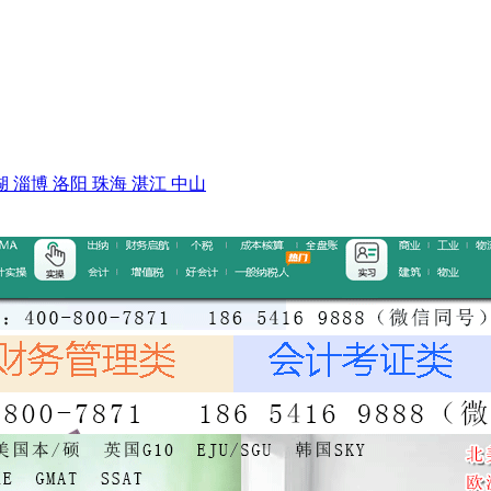
湖
淄博
洛阳
珠海
湛江
中山