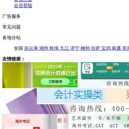
会员登陆
广告服务
常见问题
各地分站
全国
连云港
湖州
蚌埠
九江
济宁
柳州
拉萨
宝鸡
南通
芜
友情链接：