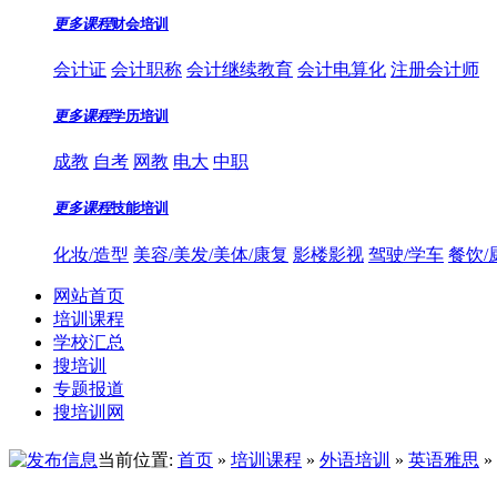
更多课程
财会培训
会计证
会计职称
会计继续教育
会计电算化
注册会计师
更多课程
学历培训
成教
自考
网教
电大
中职
更多课程
技能培训
化妆/造型
美容/美发/美体/康复
影楼影视
驾驶/学车
餐饮/
网站首页
培训课程
学校汇总
搜培训
专题报道
搜培训网
当前位置:
首页
»
培训课程
»
外语培训
»
英语雅思
»