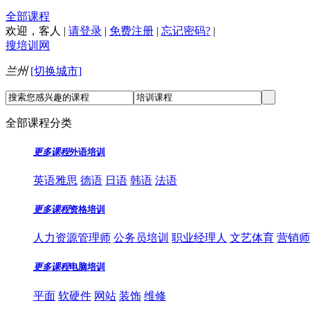
全部课程
欢迎，
客人
|
请登录
|
免费注册
|
忘记密码?
|
搜培训网
兰州
[切换城市]
全部课程分类
更多课程
外语培训
英语雅思
德语
日语
韩语
法语
更多课程
资格培训
人力资源管理师
公务员培训
职业经理人
文艺体育
营销师
更多课程
电脑培训
平面
软硬件
网站
装饰
维修