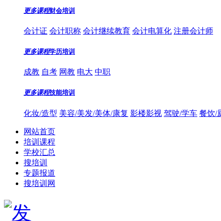
更多课程
财会培训
会计证
会计职称
会计继续教育
会计电算化
注册会计师
更多课程
学历培训
成教
自考
网教
电大
中职
更多课程
技能培训
化妆/造型
美容/美发/美体/康复
影楼影视
驾驶/学车
餐饮/
网站首页
培训课程
学校汇总
搜培训
专题报道
搜培训网