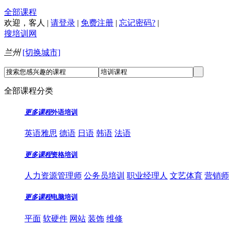
全部课程
欢迎，
客人
|
请登录
|
免费注册
|
忘记密码?
|
搜培训网
兰州
[切换城市]
全部课程分类
更多课程
外语培训
英语雅思
德语
日语
韩语
法语
更多课程
资格培训
人力资源管理师
公务员培训
职业经理人
文艺体育
营销师
更多课程
电脑培训
平面
软硬件
网站
装饰
维修