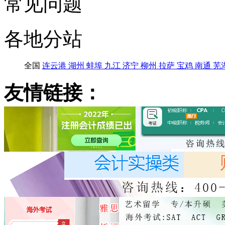
常见问题
各地分站
全国
连云港
湖州
蚌埠
九江
济宁
柳州
拉萨
宝鸡
南通
芜
友情链接：