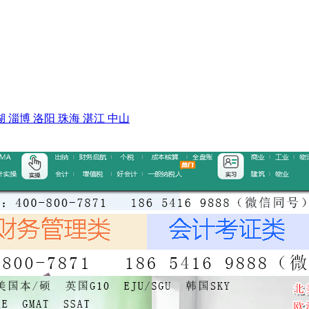
湖
淄博
洛阳
珠海
湛江
中山