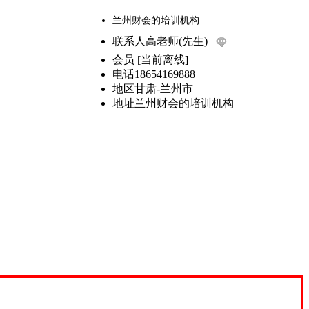
兰州财会的培训机构
联系人
高老师(先生)
会员
[
当前离线
]
电话
18654169888
地区
甘肃-兰州市
地址
兰州财会的培训机构