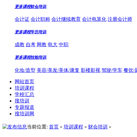
更多课程
财会培训
会计证
会计职称
会计继续教育
会计电算化
注册会计师
更多课程
学历培训
成教
自考
网教
电大
中职
更多课程
技能培训
化妆/造型
美容/美发/美体/康复
影楼影视
驾驶/学车
餐饮/
网站首页
培训课程
学校汇总
搜培训
专题报道
搜培训网
当前位置:
首页
»
培训课程
»
财会培训
»