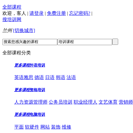
全部课程
欢迎，
客人
|
请登录
|
免费注册
|
忘记密码?
|
搜培训网
兰州
[切换城市]
全部课程分类
更多课程
外语培训
英语雅思
德语
日语
韩语
法语
更多课程
资格培训
人力资源管理师
公务员培训
职业经理人
文艺体育
营销师
更多课程
电脑培训
平面
软硬件
网站
装饰
维修