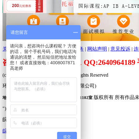
请您留言
请问亲，想咨询什么课程呢？ 方便
关于环球培训网
|
分支机构
|
广告服务
|
网站声明
|
意见投诉
|
连
的话， 留个手机号码，我们电话沟
通说的清楚， 然后短信把地址发给
咨询电话：400-800-7871 QQ:26409641
您！ 或者直接致电：4008007871
高老师
(c)2009-2026 www.peixuncn.net All Rights Reserved
环球培训网™ (合肥寰品信息科技有限公司)
版权所有 所有作品
地址：合肥市庐阳区固镇路3388号旭辉中心1102室
"));
皖公网安备 34010302001240
皖ICP备09001683号-1
提交