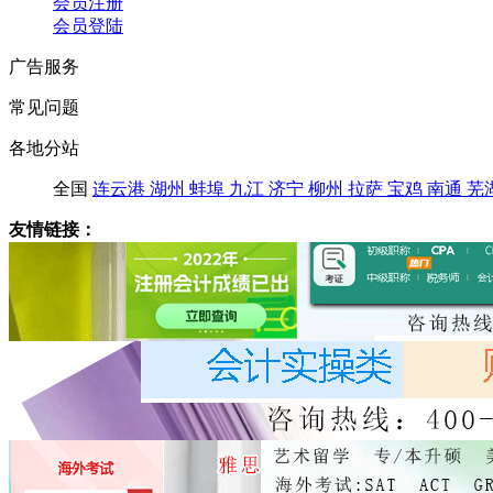
会员注册
会员登陆
广告服务
常见问题
各地分站
全国
连云港
湖州
蚌埠
九江
济宁
柳州
拉萨
宝鸡
南通
芜
友情链接：