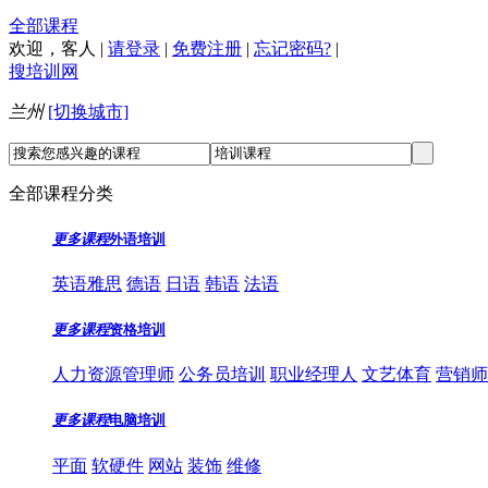
全部课程
欢迎，
客人
|
请登录
|
免费注册
|
忘记密码?
|
搜培训网
兰州
[切换城市]
全部课程分类
更多课程
外语培训
英语雅思
德语
日语
韩语
法语
更多课程
资格培训
人力资源管理师
公务员培训
职业经理人
文艺体育
营销师
更多课程
电脑培训
平面
软硬件
网站
装饰
维修