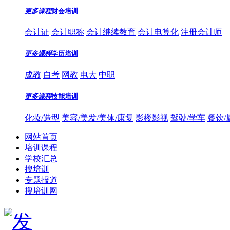
更多课程
财会培训
会计证
会计职称
会计继续教育
会计电算化
注册会计师
更多课程
学历培训
成教
自考
网教
电大
中职
更多课程
技能培训
化妆/造型
美容/美发/美体/康复
影楼影视
驾驶/学车
餐饮/
网站首页
培训课程
学校汇总
搜培训
专题报道
搜培训网