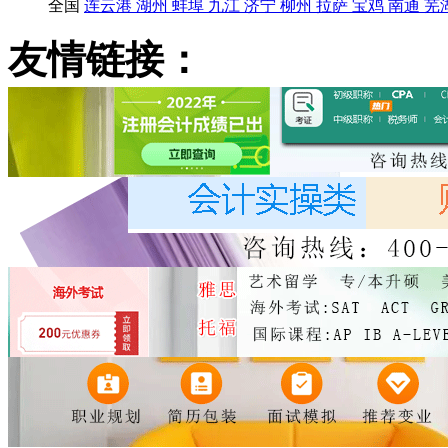
全国
连云港
湖州
蚌埠
九江
济宁
柳州
拉萨
宝鸡
南通
芜
友情链接：