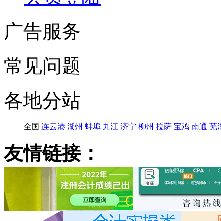
广告服务
常见问题
各地分站
全国
连云港
湖州
蚌埠
九江
济宁
柳州
拉萨
宝鸡
南通
芜
友情链接：