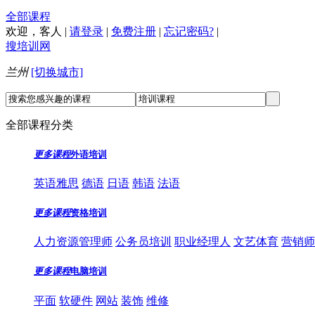
全部课程
欢迎，
客人
|
请登录
|
免费注册
|
忘记密码?
|
搜培训网
兰州
[切换城市]
全部课程分类
更多课程
外语培训
英语雅思
德语
日语
韩语
法语
更多课程
资格培训
人力资源管理师
公务员培训
职业经理人
文艺体育
营销师
更多课程
电脑培训
平面
软硬件
网站
装饰
维修