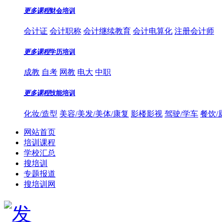
更多课程
财会培训
会计证
会计职称
会计继续教育
会计电算化
注册会计师
更多课程
学历培训
成教
自考
网教
电大
中职
更多课程
技能培训
化妆/造型
美容/美发/美体/康复
影楼影视
驾驶/学车
餐饮/
网站首页
培训课程
学校汇总
搜培训
专题报道
搜培训网