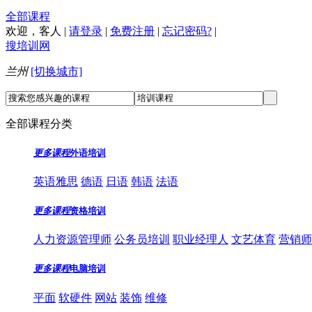
全部课程
欢迎，
客人
|
请登录
|
免费注册
|
忘记密码?
|
搜培训网
兰州
[切换城市]
全部课程分类
更多课程
外语培训
英语雅思
德语
日语
韩语
法语
更多课程
资格培训
人力资源管理师
公务员培训
职业经理人
文艺体育
营销师
更多课程
电脑培训
平面
软硬件
网站
装饰
维修