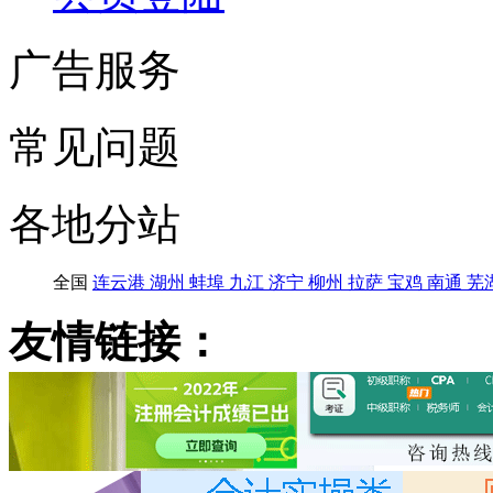
广告服务
常见问题
各地分站
全国
连云港
湖州
蚌埠
九江
济宁
柳州
拉萨
宝鸡
南通
芜
友情链接：