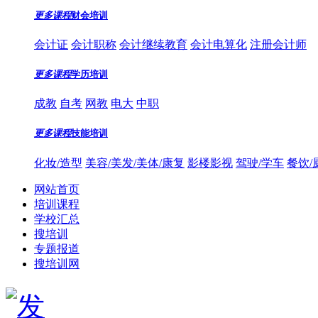
更多课程
财会培训
会计证
会计职称
会计继续教育
会计电算化
注册会计师
更多课程
学历培训
成教
自考
网教
电大
中职
更多课程
技能培训
化妆/造型
美容/美发/美体/康复
影楼影视
驾驶/学车
餐饮/
网站首页
培训课程
学校汇总
搜培训
专题报道
搜培训网