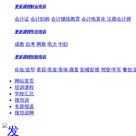
更多课程
财会培训
会计证
会计职称
会计继续教育
会计电算化
注册会计师
更多课程
学历培训
成教
自考
网教
电大
中职
更多课程
技能培训
化妆/造型
美容/美发/美体/康复
影楼影视
驾驶/学车
餐饮/
网站首页
培训课程
学校汇总
搜培训
专题报道
搜培训网