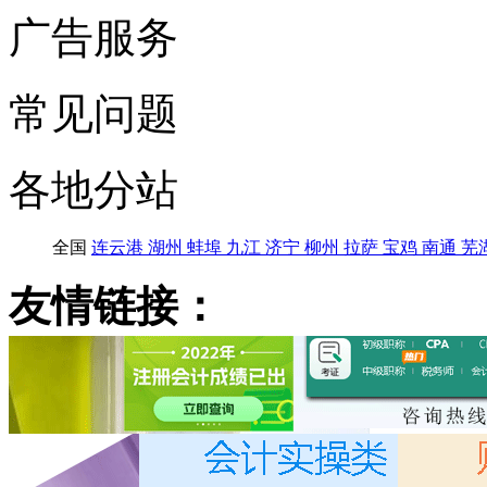
广告服务
常见问题
各地分站
全国
连云港
湖州
蚌埠
九江
济宁
柳州
拉萨
宝鸡
南通
芜
友情链接：