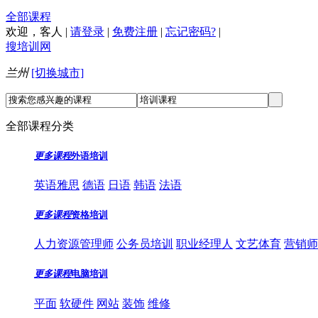
全部课程
欢迎，
客人
|
请登录
|
免费注册
|
忘记密码?
|
搜培训网
兰州
[切换城市]
全部课程分类
更多课程
外语培训
英语雅思
德语
日语
韩语
法语
更多课程
资格培训
人力资源管理师
公务员培训
职业经理人
文艺体育
营销师
更多课程
电脑培训
平面
软硬件
网站
装饰
维修